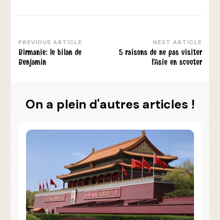
PREVIOUS ARTICLE
NEXT ARTICLE
Post
Birmanie: le bilan de
5 raisons de ne pas visiter
Navigation
Benjamin
l’Asie en scooter
On a plein d'autres articles !