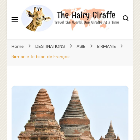
Travel the World, One Giraffe At a Time
The Hairy Giraffe
Home
DESTINATIONS
ASIE
BIRMANIE
Birmanie: le bilan de François