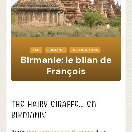
ASIE
BIRMANIE
DESTINATIONS
Birmanie: le bilan de
François
THE HAIRY GIRAFFE… EN
BIRMANIE
Après
deux semaines en Birmanie
, il est