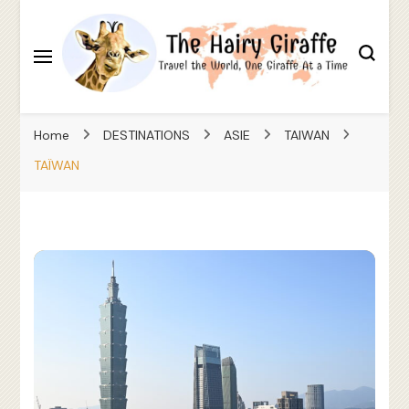
Travel the World, One Giraffe At a Time
The Hairy Giraffe
Home
DESTINATIONS
ASIE
TAIWAN
TAÏWAN