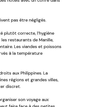
des hôtels avec un coffre dans
ivent pas être négligés.
té plutôt correcte, l’hygiène
les restaurants de Manille,
ntaire. Les viandes et poissons
ervés à la température
oits aux Philippines. La
ines régions et grandes villes,
ter discret.
d’organiser son voyage aux
eut faire face à des petites