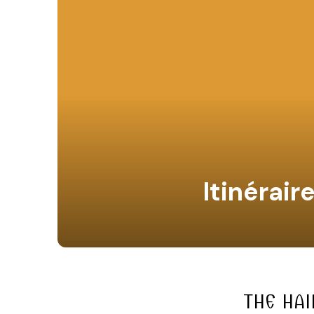
Itinérai
THE HAI