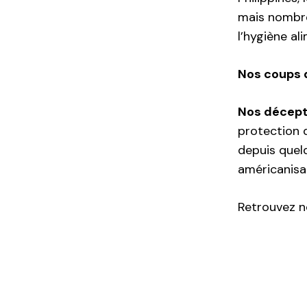
mais nombreu
l’hygiène ali
Nos coups 
Nos décepti
protection d
depuis quelq
américanisat
Retrouvez no