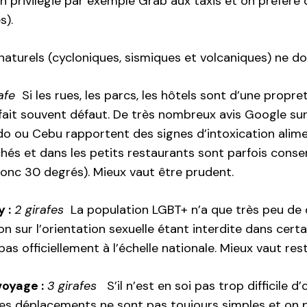
n privilégie par exemple Grab aux taxis et on préféré 
s).
naturels (cycloniques, sismiques et volcaniques) ne do
afe
Si les rues, les parcs, les hôtels sont d’une propre
fait souvent défaut. De très nombreux avis Google sur 
do ou Cebu rapportent des signes d’intoxication alime
chés et dans les petits restaurants sont parfois cons
onc 30 degrés). Mieux vaut être prudent.
 :
2 girafes
La population LGBT+ n’a que très peu de dr
on sur l’orientation sexuelle étant interdite dans certa
 pas officiellement à l’échelle nationale. Mieux vaut res
voyage :
3 girafes
S’il n’est en soi pas trop difficile 
 les déplacements ne sont pas toujours simples et on p