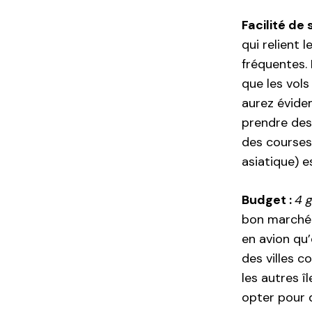
Facilité de
qui relient 
fréquentes. 
que les vols
aurez évide
prendre des 
des courses
asiatique) e
Budget :
4 g
bon marché.
en avion qu’
des villes c
les autres î
opter pour d