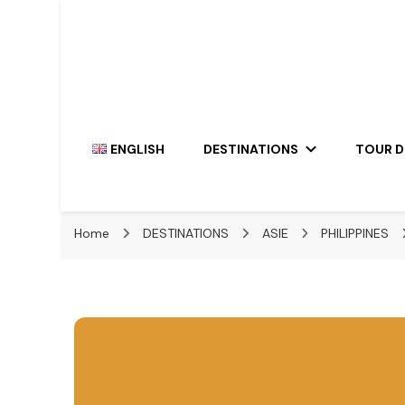
Travel the World, One Giraffe At a Time
The Hairy Giraffe
ENGLISH
DESTINATIONS
TOUR 
Home
DESTINATIONS
ASIE
PHILIPPINES