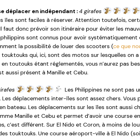
 se déplacer en indépendant :
4 girafes
les îles sont faciles à réserver. Attention toutefois, ce
Il faut donc prévoir son itinéraire pour éviter les mau
 philippins sont connus pour avoir systématiquement du
mment la possibilité de louer des scooters (
ce que no
touktouks qui, ici, sont des motos sur lesquelles on a
 en toutouks étant réglementés, vous n’aurez pas bes
st aussi présent à Manille et Cebu.
irafes
Les Philippines ne sont pas u
 Les déplacements inter-îles sont assez chers. Vous 
en bateau. Les déplacements sur les îles sont aussi c
omme Manille et Cebu et permet d’avoir une course en 
les, c’est différent. Sur El Nido et Coron, à moins de l
es touktouks. Une course aéroport-ville à El Nido (so