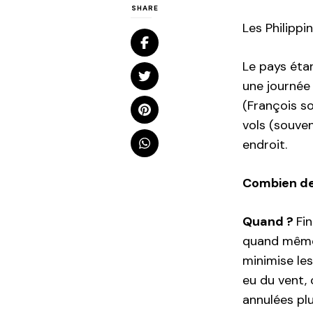
SHARE
Les Philipp
Le pays éta
une journée 
(François s
vols (souve
endroit.
Combien de
Quand ?
Fi
quand même 
minimise les
eu du vent, 
annulées plu