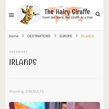
Travel the World, One Giraffe At a Time
The Hairy Giraffe
Home
DESTINATIONS
EUROPE
IRLANDE
CATEGORY
IRLANDE
Showing: 3 RESULTS