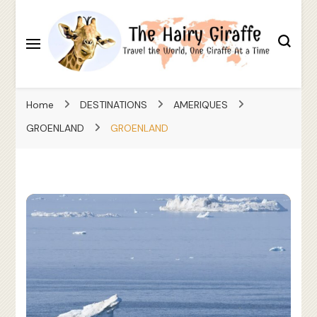
Travel the World, One Giraffe At a Time
The Hairy Giraffe
Home
DESTINATIONS
AMERIQUES
GROENLAND
GROENLAND