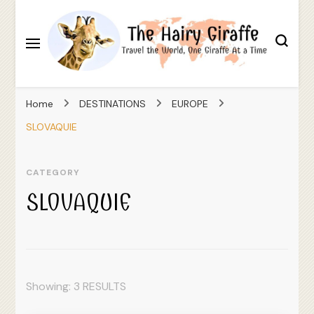
Travel the World, One Giraffe At a Time
The Hairy Giraffe
Home
DESTINATIONS
EUROPE
SLOVAQUIE
CATEGORY
SLOVAQUIE
Showing: 3 RESULTS