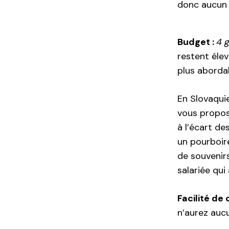
donc aucun s
Budget :
4 g
restent élev
plus aborda
En Slovaquie
vous propos
à l’écart d
un pourboir
de souvenirs
salariée qui
Facilité de
n’aurez aucu