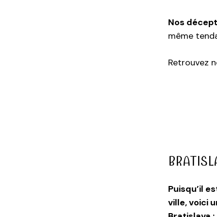
Nos décepti
même tendan
Retrouvez no
BRATISL
Puisqu’il e
ville, voici
Bratislava :