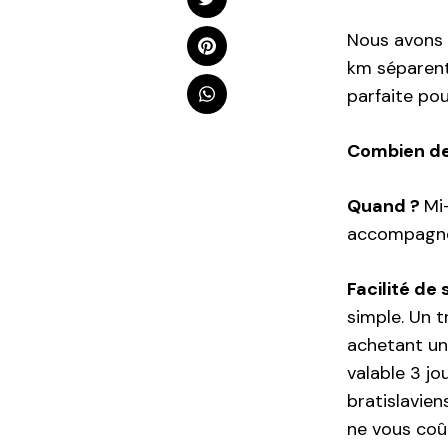
Nous avons p
km séparent 
parfaite po
Combien de
Quand ?
Mi
accompagnés
Facilité de
simple. Un t
achetant un 
valable 3 jo
bratislaviens
ne vous coût