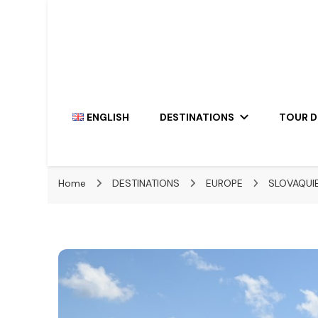
Travel the World, One Giraffe At a Time
The Hairy Giraffe
ENGLISH
DESTINATIONS
TOUR 
Home
DESTINATIONS
EUROPE
SLOVAQUI