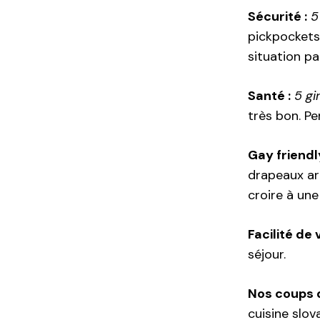
Sécurité :
5
pickpockets 
situation pa
Santé :
5 gi
très bon. P
Gay friendly
drapeaux arc
croire à une
Facilité de 
séjour.
Nos coups 
cuisine slo