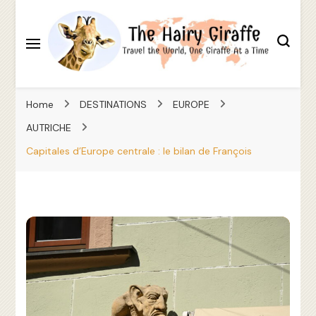
Travel the World, One Giraffe At a Time
The Hairy Giraffe
Home
DESTINATIONS
EUROPE
AUTRICHE
Capitales d’Europe centrale : le bilan de François