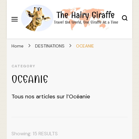
Travel the World, One Giraffe At a Time
The Hairy Giraffe
Home
DESTINATIONS
OCEANIE
CATEGORY
OCEANIE
Tous nos articles sur l’Océanie
Showing: 15 RESULTS