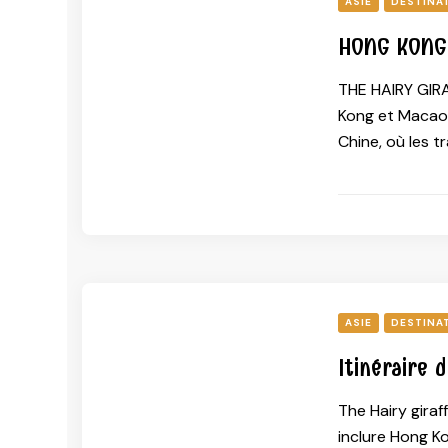
ASIE
DESTINA
HONG KONG
THE HAIRY GIR
Kong et Macao, 
Chine, où les t
ASIE
DESTINA
Itinéraire 
The Hairy gir
inclure Hong K