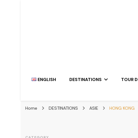
Travel the World, One Giraffe At a Time
The Hairy Giraffe
ENGLISH
DESTINATIONS
TOUR 
Home
DESTINATIONS
ASIE
HONG KONG
CATEGORY