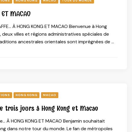
TIONS
HONG KONG
MACAO
TOUR DU MONDE
 ET MACAO
AFFE… À HONG KONG ET MACAO Bienvenue à Hong
deux villes et régions administratives spéciales de
raditions ancestrales orientales sont imprégnées de …
TIONS
HONG KONG
MACAO
de trois jours à Hong Kong et Macao
affe… À HONG KONG ET MACAO Benjamin souhaitait
ong dans notre tour du monde. Le fan de métropoles