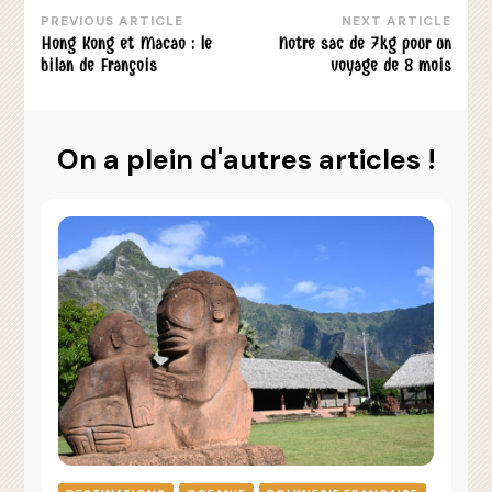
PREVIOUS ARTICLE
NEXT ARTICLE
Post
Hong Kong et Macao : le
Notre sac de 7kg pour un
Navigation
bilan de François
voyage de 8 mois
On a plein d'autres articles !