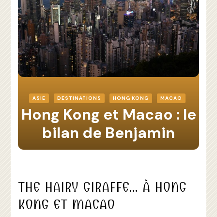
ASIE
DESTINATIONS
HONG KONG
MACAO
Hong Kong et Macao : le
bilan de Benjamin
THE HAIRY GIRAFFE… À HONG
KONG ET MACAO