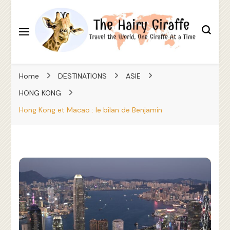
Travel the World, One Giraffe At a Time
The Hairy Giraffe
Home
DESTINATIONS
ASIE
HONG KONG
Hong Kong et Macao : le bilan de Benjamin