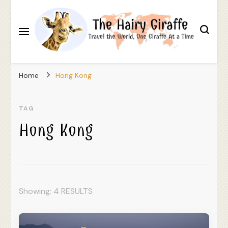
Travel the World, One Giraffe At a Time
The Hairy Giraffe
Home
Hong Kong
TAG
Hong Kong
Showing: 4 RESULTS