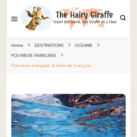
Travel the World, One Giraffe At a Time
The Hairy Giraffe
Home
DESTINATIONS
OCEANIE
POLYNESIE FRANCAISE
Polynésie française: le bilan de François