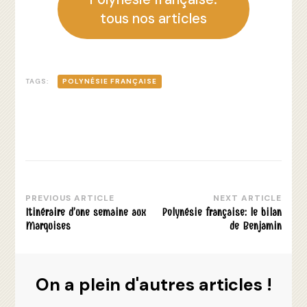
tous nos articles
TAGS:
POLYNÉSIE FRANÇAISE
PREVIOUS ARTICLE
NEXT ARTICLE
Post
Itinéraire d’une semaine aux
Polynésie française: le bilan
Navigation
Marquises
de Benjamin
On a plein d'autres articles !