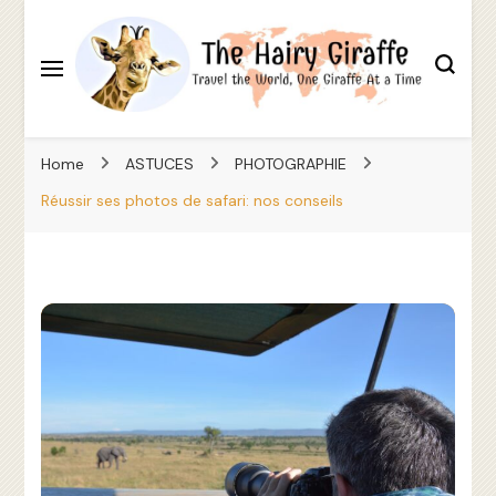
Travel the World, One Giraffe At a Time
The Hairy Giraffe
Home
ASTUCES
PHOTOGRAPHIE
Réussir ses photos de safari: nos conseils