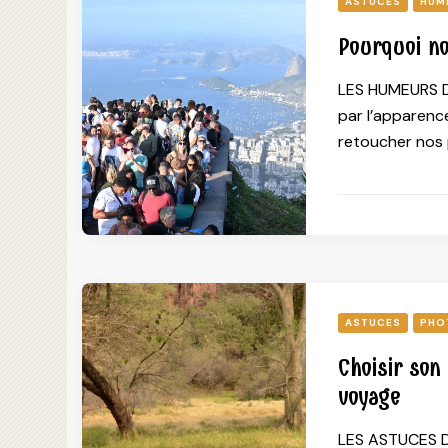
ASTUCES
HUM
Pourquoi n
LES HUMEURS D
par l’apparence
retoucher nos 
ASTUCES
PHO
Choisir son
voyage
LES ASTUCES D