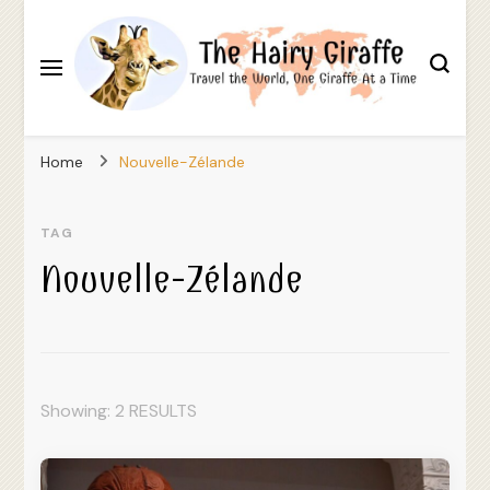
Travel the World, One Giraffe At a Time
The Hairy Giraffe
Home
Nouvelle-Zélande
TAG
Nouvelle-Zélande
Showing: 2 RESULTS