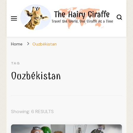
Travel the World, One Giraffe At a Time
The Hairy Giraffe
Home
Ouzbékistan
TAG
Ouzbékistan
Showing: 6 RESULTS