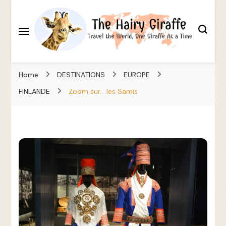
Travel the World, One Giraffe At a Time
The Hairy Giraffe
Home
DESTINATIONS
EUROPE
FINLANDE
Zoom sur… les Samis