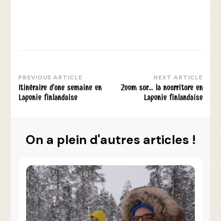
PREVIOUS ARTICLE
NEXT ARTICLE
Post
Itinéraire d’une semaine en
Zoom sur… la nourriture en
Navigation
Laponie finlandaise
Laponie finlandaise
On a plein d'autres articles !